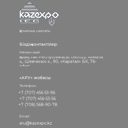
Құпиялық саясаты
Біздің контактілер:
Мекен-жай:
Қазақстан Республикасы, 050022, Алматы
қ., Шевченко к., 90, «Каратал» БК, 76-
офис
«АРУ» жобасы:
Телефон:
+7 (707) 456-53-96
+7 (707) 456-53-56
+7 (708) 568-90-78
Email:
aru@kazexpo.kz