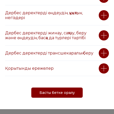
Дербес деректерді өңдеудің құқықтық
негіздері
Дербес деректерді жинау, сақтау, беру
және өңдеудің басқа да түрлері тәртібі
Дербес деректерді трансшекаралық беру
Қорытынды ережелер
Басты бетке оралу