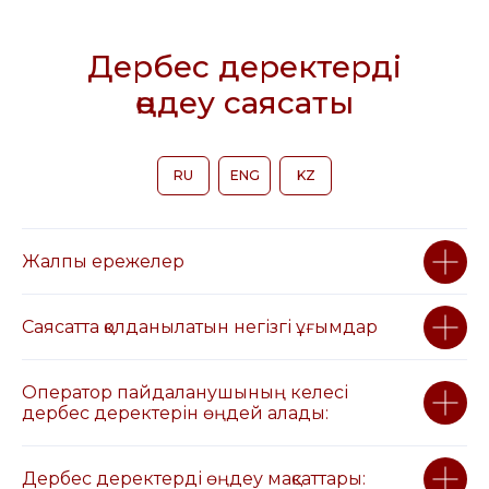
Дербес деректерді
өңдеу саясаты
RU
ENG
KZ
Жалпы ережелер
Саясатта қолданылатын негізгі ұғымдар
Оператор пайдаланушының келесі
дербес деректерін өңдей алады:
Дербес деректерді өңдеу мақсаттары: